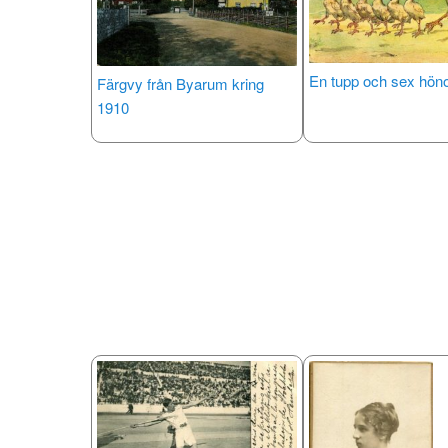
En tupp och sex hön
Färgvy från Byarum kring
1910