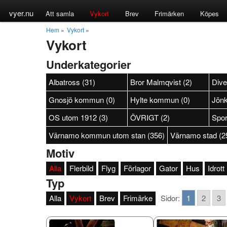
vyer.nu
Att samla
Vykort
Brev
Frimärken
Köpes
Hem
»
Vykort
»
Vykort
Underkategorier
Albatross (31)
Bror Malmqvist (2)
Dive
Gnosjö kommun (0)
Hylte kommun (0)
Jönk
OS utom 1912 (3)
ÖVRIGT (2)
Spor
Värnamo kommun utom stan (356)
Värnamo stad (2
Motiv
Alla
Flerbild
Flyg
Förlagor
Gator
Hus
Idrott
Typ
Alla
Vykort
Brev
Frimärke
Sidor:
1
2
3