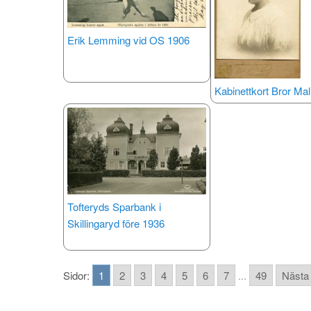
Erik Lemming vid OS 1906
Kabinettkort Bror Ma
Tofteryds Sparbank i
Skillingaryd före 1936
Sidor:
1
2
3
4
5
6
7
...
49
Nästa