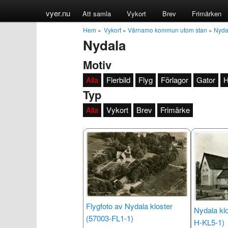
vyer.nu
Att samla
Vykort
Brev
Frimärken
Hem
»
Vykort
»
Värnamo kommun utom stan
»
Nyda
Nydala
Motiv
Alla
Flerbild
Flyg
Förlagor
Gator
H
Typ
Alla
Vykort
Brev
Frimärke
Flygfoto av Nydala kloster
Nydala kl
(57003-FL1-1)
H-KL5-1)