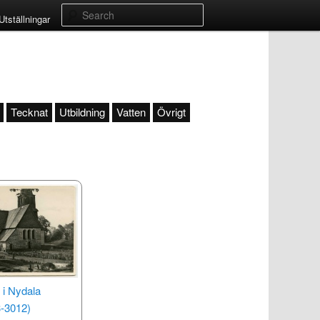
Search
Utställningar
Tecknat
Utbildning
Vatten
Övrigt
 i Nydala
-3012)