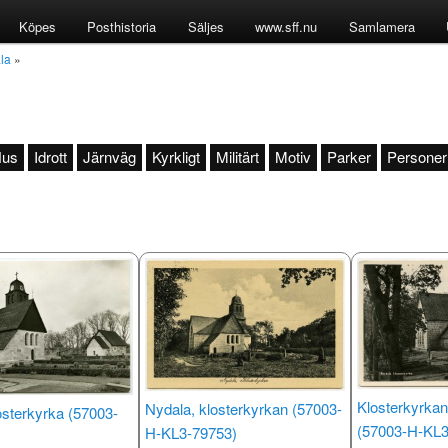
Köpes
Posthistoria
Säljes
www.sff.nu
Samlamera
la
»
us
Idrott
Järnväg
Kyrkligt
Militärt
Motiv
Parker
Personer
Klosterkyrkan
Nydala, klosterkyrkan (57003-
osterkyrka (57003-
(57003-H-KL3
H-KL3-79753)