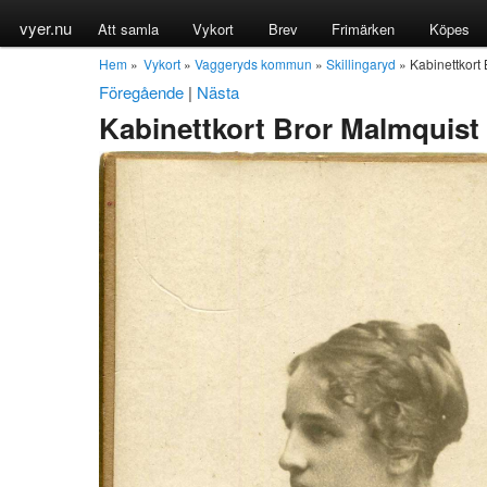
vyer.nu
Att samla
Vykort
Brev
Frimärken
Köpes
Hem
»
Vykort
»
Vaggeryds kommun
»
Skillingaryd
» Kabinettkort 
Föregående
|
Nästa
Kabinettkort Bror Malmquist