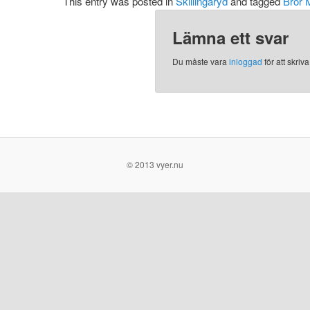
This entry was posted in
Skillingaryd
and tagged
Bror 
Lämna ett svar
Du måste vara
inloggad
för att skri
© 2013 vyer.nu