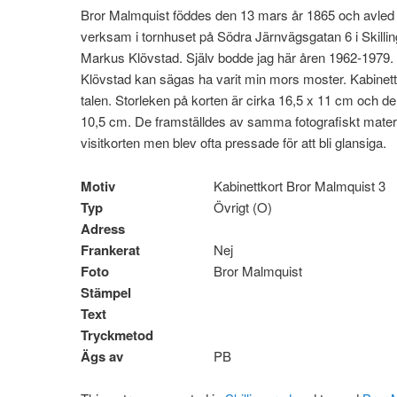
Bror Malmquist föddes den 13 mars år 1865 och avled 
verksam i tornhuset på Södra Järnvägsgatan 6 i Skilli
Markus Klövstad. Själv bodde jag här åren 1962-1979.
Klövstad kan sägas ha varit min mors moster. Kabinet
talen. Storleken på korten är cirka 16,5 x 11 cm och den
10,5 cm. De framställdes av samma fotografiskt materi
visitkorten men blev ofta pressade för att bli glansiga.
Motiv
Kabinettkort Bror Malmquist 3
Typ
Övrigt (O)
Adress
Frankerat
Nej
Foto
Bror Malmquist
Stämpel
Text
Tryckmetod
Ägs av
PB