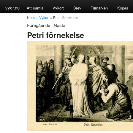
vyer.nu
Att samla
Vykort
Brev
Frimärken
Köpes
Hem
»
Vykort
» Petri förnekelse
Föregående
|
Nästa
Petri förnekelse