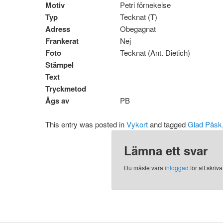
Motiv
Petri förnekelse
Typ
Tecknat (T)
Adress
Obegagnat
Frankerat
Nej
Foto
Tecknat (Ant. Dietich)
Stämpel
Text
Tryckmetod
Ägs av
PB
This entry was posted in
Vykort
and tagged
Glad Påsk
Lämna ett svar
Du måste vara
inloggad
för att skri