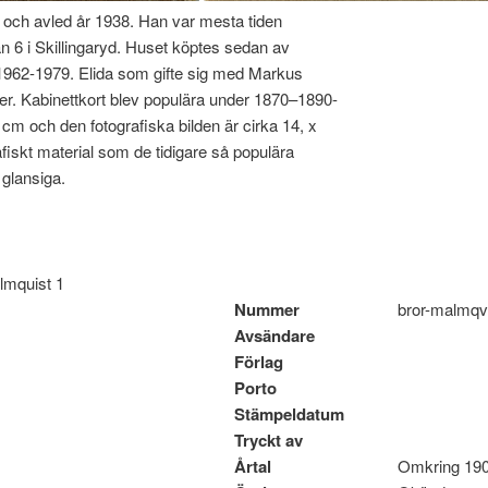
och avled år 1938. Han var mesta tiden
 6 i Skillingaryd. Huset köptes sedan av
1962-1979. Elida som gifte sig med Markus
r. Kabinettkort blev populära under 1870–1890-
 cm och den fotografiska bilden är cirka 14, x
iskt material som de tidigare så populära
 glansiga.
almquist 1
Nummer
bror-malmqv
Avsändare
Förlag
Porto
Stämpeldatum
Tryckt av
Årtal
Omkring 19