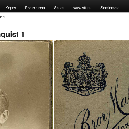
Köpes
Posthistoria
Säljes
www.sff.nu
Samlamera
st 1
quist 1