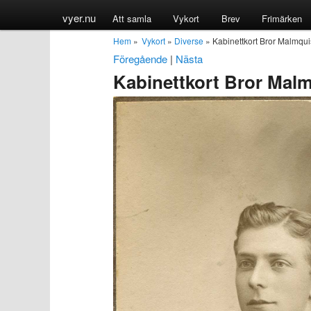
vyer.nu
Att samla
Vykort
Brev
Frimärken
Hem
»
Vykort
»
Diverse
» Kabinettkort Bror Malmqui
Föregående
|
Nästa
Kabinettkort Bror Malm