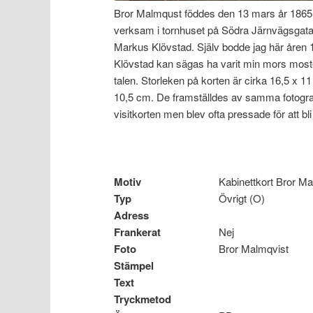
Bror Malmqust föddes den 13 mars år 1865 
verksam i tornhuset på Södra Järnvägsgatan
Markus Klövstad. Själv bodde jag här åren 
Klövstad kan sägas ha varit min mors moste
talen. Storleken på korten är cirka 16,5 x 11
10,5 cm. De framställdes av samma fotograf
visitkorten men blev ofta pressade för att bli
Motiv
Kabinettkort Bror M
Typ
Övrigt (O)
Adress
Frankerat
Nej
Foto
Bror Malmqvist
Stämpel
Text
Tryckmetod