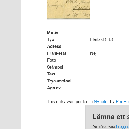
Motiv
Typ
Flerbild (FB)
Adress
Frankerat
Nej
Foto
Stämpel
Text
Tryckmetod
Ägs av
This entry was posted in
Nyheter
by
Per Bu
Lämna ett 
Du måste vara
inlogga