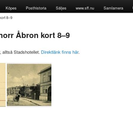
Köpes
Posthistoria
Säljes
www.sff.nu
Samlamera
kort 8–9
norr Åbron kort 8–9
, alltså Stadshotellet.
Direktlänk finns här
.