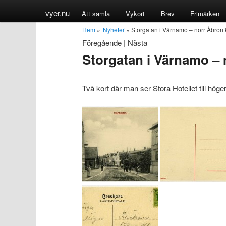
vyer.nu
Att samla
Vykort
Brev
Frimärken
Hem
»
Nyheter
» Storgatan i Värnamo – norr Åbron 
Föregående
|
Nästa
Storgatan i Värnamo – 
Två kort där man ser Stora Hotellet till höger