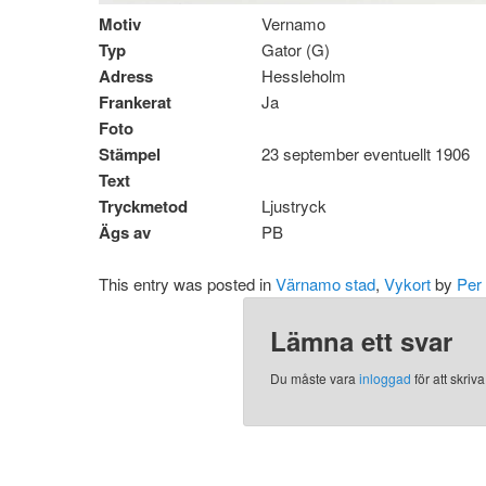
Motiv
Vernamo
Typ
Gator (G)
Adress
Hessleholm
Frankerat
Ja
Foto
Stämpel
23 september eventuellt 1906
Text
Tryckmetod
Ljustryck
Ägs av
PB
This entry was posted in
Värnamo stad
,
Vykort
by
Per
Lämna ett svar
Du måste vara
inloggad
för att skri