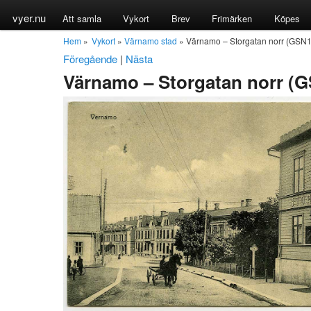
vyer.nu
Att samla
Vykort
Brev
Frimärken
Köpes
Hem
»
Vykort
»
Värnamo stad
» Värnamo – Storgatan norr (GSN1
Föregående
|
Nästa
Värnamo – Storgatan norr (G