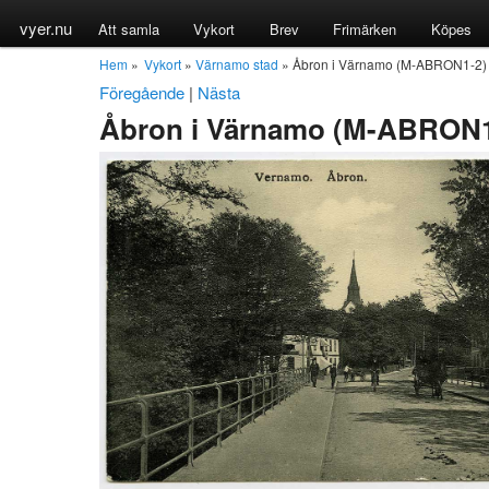
vyer.nu
Att samla
Vykort
Brev
Frimärken
Köpes
Hem
»
Vykort
»
Värnamo stad
» Åbron i Värnamo (M-ABRON1-2)
Föregående
|
Nästa
Åbron i Värnamo (M-ABRON1