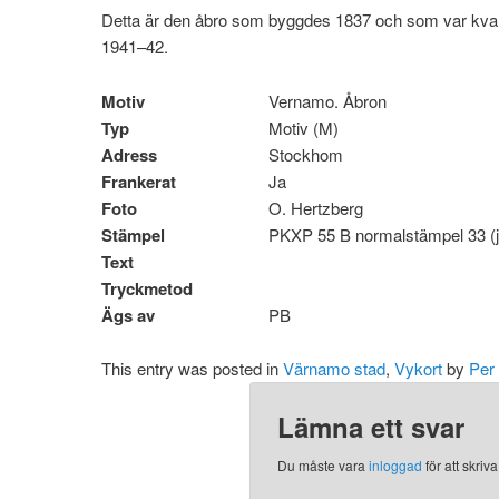
Detta är den åbro som byggdes 1837 och som var kvar 
1941–42.
Motiv
Vernamo. Åbron
Typ
Motiv (M)
Adress
Stockhom
Frankerat
Ja
Foto
O. Hertzberg
Stämpel
PKXP 55 B normalstämpel 33 (
Text
Tryckmetod
Ägs av
PB
This entry was posted in
Värnamo stad
,
Vykort
by
Per
Lämna ett svar
Du måste vara
inloggad
för att skri