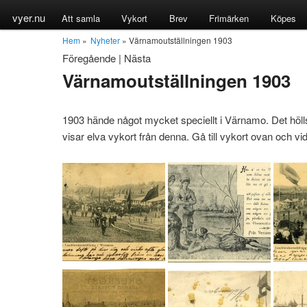
vyer.nu
Att samla
Vykort
Brev
Frimärken
Köpes
Hem
»
Nyheter
» Värnamoutställningen 1903
Föregående
|
Nästa
Värnamoutställningen 1903
1903 hände något mycket speciellt i Värnamo. Det hölls
visar elva vykort från denna. Gå till vykort ovan och v