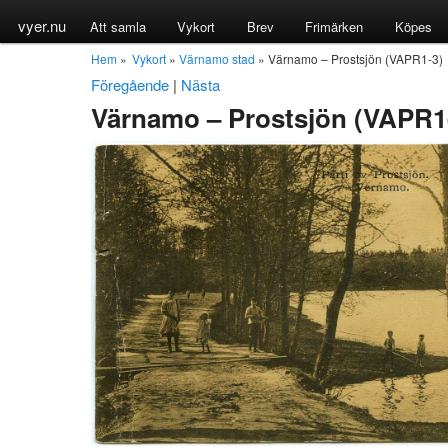
vyer.nu
Att samla
Vykort
Brev
Frimärken
Köpes
Hem
»
Vykort
»
Värnamo stad
» Värnamo – Prostsjön (VAPR1-3)
Föregående
|
Nästa
Värnamo – Prostsjön (VAPR1