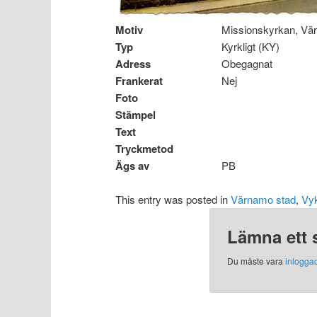
Motiv
Missionskyrkan, V
Typ
Kyrkligt (KY)
Adress
Obegagnat
Frankerat
Nej
Foto
Stämpel
Text
Tryckmetod
Ägs av
PB
This entry was posted in
Värnamo stad
,
Vyk
Lämna ett 
Du måste vara
inlogga