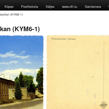
Köpes
Posthistoria
Säljes
www.sff.nu
Samlamera
skyrkan (KYM6-1)
rkan (KYM6-1)