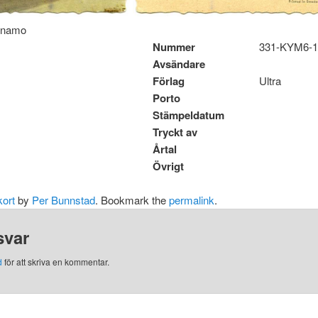
ärnamo
Nummer
331-KYM6-
Avsändare
Förlag
Ultra
Porto
Stämpeldatum
Tryckt av
Årtal
Övrigt
ort
by
Per Bunnstad
. Bookmark the
permalink
.
svar
d
för att skriva en kommentar.