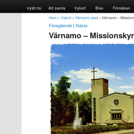
vyer.nu
Att samla
Vykort
Brev
Frimärken
Hem
»
Vykort
»
Värnamo stad
» Värnamo – Mission
Föregående
|
Nästa
Värnamo – Missionsky