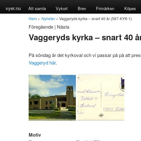
vyer.nu
Att samla
Vykort
Brev
Frimärken
Köpes
Hem
»
Nyheter
» Vaggeryds kyrka – snart 40 år (567-KY6-1)
Föregående
|
Nästa
Vaggeryds kyrka – snart 40 å
På söndag är det kyrkoval och vi passar på på att pre
Vaggeryd här
.
Motiv