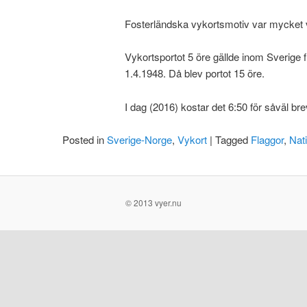
Fosterländska vykortsmotiv var mycket v
Vykortsportot 5 öre gällde inom Sverige fr
1.4.1948. Då blev portot 15 öre.
I dag (2016) kostar det 6:50 för såväl br
Posted in
Sverige-Norge
,
Vykort
|
Tagged
Flaggor
,
Nat
© 2013 vyer.nu