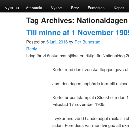
vyer.nu
Att samla
Vykort
Brev
Frimärken
Köpes
Tag Archives:
Nationaldagen
Till minne af 1 November 190
Posted on
6 juni, 2016
by
Per Bunnstad
Reply
I dag får vi önska oss själva en riktigt fin Nationaldag
Kortet med den svenska flaggan gavs ut 
Just den dagen upphörde formellt unione
Kortet är poststämplat i Stockholm den 
Filipstad 17 november 1905.
I vykortens värld hände något radikalt i s
sidan. Före dess var man tvingad att skr