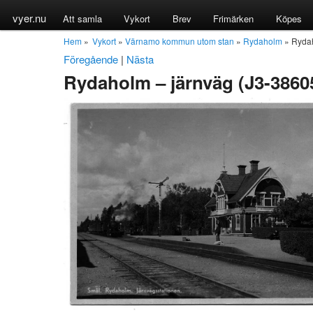
vyer.nu
Att samla
Vykort
Brev
Frimärken
Köpes
Hem
»
Vykort
»
Värnamo kommun utom stan
»
Rydaholm
» Rydah
Föregående
|
Nästa
Rydaholm – järnväg (J3-3860