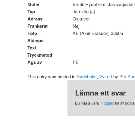
Motiv
Smål. Rydaholm. Järnvägsstat
Typ
Järnväg (J)
Adress
Oskrivet
Frankerat
Nej
Foto
AE (Axel Eliasson) 38605
Stämpel
Text
Tryckmetod
Ägs av
PB
This entry was posted in
Rydaholm
,
Vykort
by
Per Bun
Lämna ett svar
Du måste vara
inloggad
för att skri