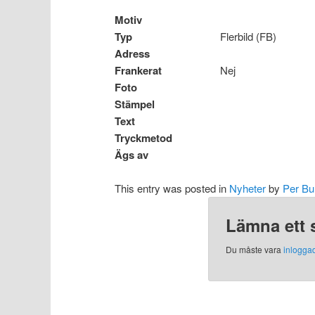
Motiv
Typ
Flerbild (FB)
Adress
Frankerat
Nej
Foto
Stämpel
Text
Tryckmetod
Ägs av
This entry was posted in
Nyheter
by
Per Bu
Lämna ett 
Du måste vara
inlogga