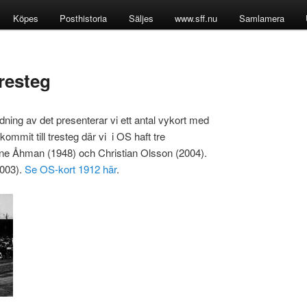
Köpes
Posthistoria
Säljes
www.sff.nu
Samlamera
tresteg
ning av det presenterar vi ett antal vykort med
kommit till tresteg där vi i OS haft tre
Arne Åhman (1948) och Christian Olsson (2004).
2003).
Se OS-kort 1912 här
.