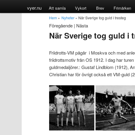
vyer.nu
Att samla
Vykort
Brev
Frimärken
Hem
»
Nyheter
» När Sverige tog guld i tresteg
Föregående
|
Nästa
När Sverige tog guld i 
Friidrotts-VM pågår i Moskva och med anled
friidrottsmotiv från OS 1912. I dag har turen 
guldmedaljörer.: Gustaf Lindblom (1912), 
Christian har för övrigt också ett VM-guld (