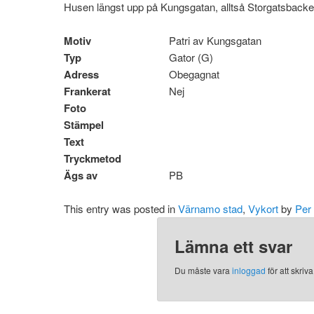
Husen längst upp på Kungsgatan, alltså Storgatsbacke
Motiv
Patri av Kungsgatan
Typ
Gator (G)
Adress
Obegagnat
Frankerat
Nej
Foto
Stämpel
Text
Tryckmetod
Ägs av
PB
This entry was posted in
Värnamo stad
,
Vykort
by
Per
Lämna ett svar
Du måste vara
inloggad
för att skri