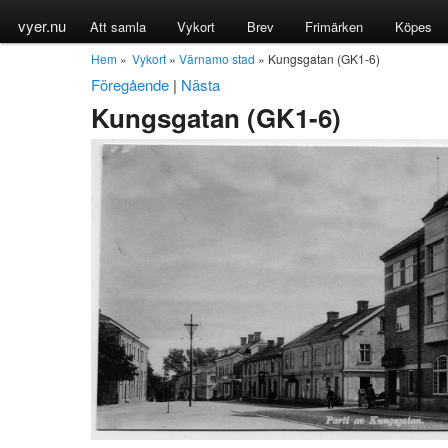
vyer.nu
Att samla
Vykort
Brev
Frimärken
Köpes
Hem
»
Vykort
»
Värnamo stad
» Kungsgatan (GK1-6)
Föregående
|
Nästa
Kungsgatan (GK1-6)