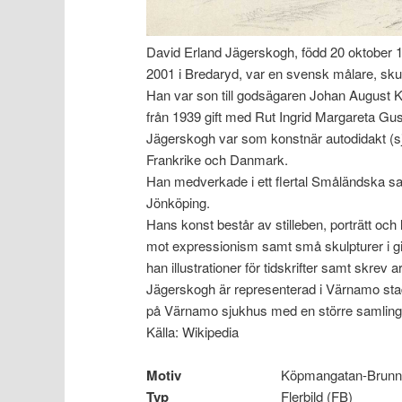
David Erland Jägerskogh, född 20 oktober 
2001 i Bredaryd, var en svensk målare, skulp
Han var son till godsägaren Johan August
från 1939 gift med Rut Ingrid Margareta Gus
Jägerskogh var som konstnär autodidakt (sjä
Frankrike och Danmark.
Han medverkade i ett flertal Småländska sa
Jönköping.
Hans konst består av stilleben, porträtt och l
mot expressionism samt små skulpturer i gi
han illustrationer för tidskrifter samt skrev ar
Jägerskogh är representerad i Värnamo sta
på Värnamo sjukhus med en större samling 
Källa: Wikipedia
Motiv
Köpmangatan-Brunn
Typ
Flerbild (FB)