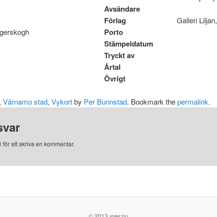
Avsändare
Förlag
Galleri Lilj
ägerskogh
Porto
Stämpeldatum
Tryckt av
Årtal
Övrigt
,
Värnamo stad
,
Vykort
by
Per Bunnstad
. Bookmark the
permalink
.
svar
d
för att skriva en kommentar.
© 2013 vyer.nu