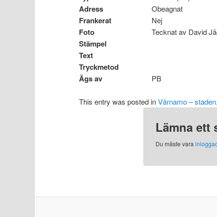
Adress
Obeagnat
Frankerat
Nej
Foto
Tecknat av David J
Stämpel
Text
Tryckmetod
Ägs av
PB
This entry was posted in
Värnamo – staden
Lämna ett 
Du måste vara
inlogga