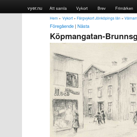
vyer.nu
Att samla
Vykort
Brev
Frimärken
Hem
»
Vykort
»
Färgvykort Jönköpings län
»
Värnam
Föregående
|
Nästa
Köpmangatan-Brunnsgat