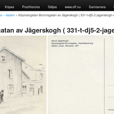
Köpes
Posthistoria
Säljes
www.sff.nu
Samlamera
o – staden
» Köpmangatan-Brunnsgatan av Jägerskogh ( 331-t-dj5-2-jagerskogh-
an av Jägerskogh ( 331-t-dj5-2-jag