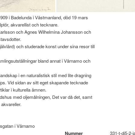
1909 i Badelunda i Västmanland, död 19 mars
tör, akvarellist och tecknare.
 Karlsson och Agnes Wilhelmina Johansson och
tavsdotter.
lvlärd) och studerade konst under sina resor till
mlingsutställningar bland annat i Värnamo och
andskap i en naturalistisk stil med lite dragning
ps. Vid sidan av sitt eget skapande tecknade
tiklar i kulturella ämnen.
dshus med oljemålningen, Det var då det, samt
akvareller.
sgatan i Värnamo
Nummer
331-t-dj5-2