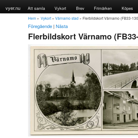
vyer.nu
Att samla
Vykort
Brev
Frimärken
Köpes
Hem
»
Vykort
»
Värnamo stad
» Flerbildskort Värnamo (FB33-130
Föregående
|
Nästa
Flerbildskort Värnamo (FB33