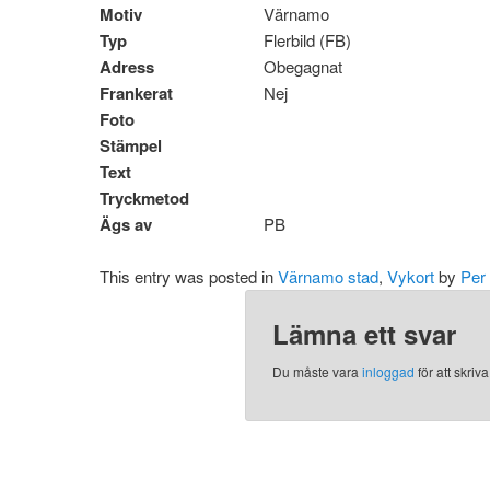
Motiv
Värnamo
Typ
Flerbild (FB)
Adress
Obegagnat
Frankerat
Nej
Foto
Stämpel
Text
Tryckmetod
Ägs av
PB
This entry was posted in
Värnamo stad
,
Vykort
by
Per
Lämna ett svar
Du måste vara
inloggad
för att skri