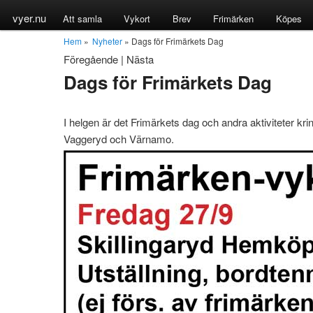
vyer.nu
Att samla
Vykort
Brev
Frimärken
Köpes
Hem
»
Nyheter
» Dags för Frimärkets Dag
Föregående
|
Nästa
Dags för Frimärkets Dag
I helgen är det Frimärkets dag och andra aktiviteter krin
Vaggeryd och Värnamo.