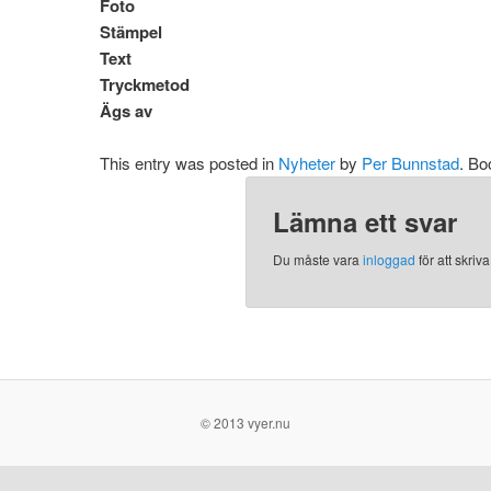
Foto
Stämpel
Text
Tryckmetod
Ägs av
This entry was posted in
Nyheter
by
Per Bunnstad
. B
Lämna ett svar
Du måste vara
inloggad
för att skri
© 2013 vyer.nu