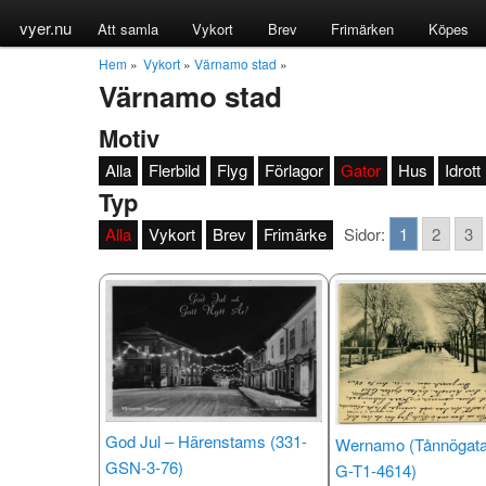
vyer.nu
Att samla
Vykort
Brev
Frimärken
Köpes
Hem
»
Vykort
»
Värnamo stad
»
Värnamo stad
Motiv
Alla
Flerbild
Flyg
Förlagor
Gator
Hus
Idrott
Typ
Alla
Vykort
Brev
Frimärke
Sidor:
1
2
3
God Jul – Härenstams (331-
Wernamo (Tånnögata
GSN-3-76)
G-T1-4614)