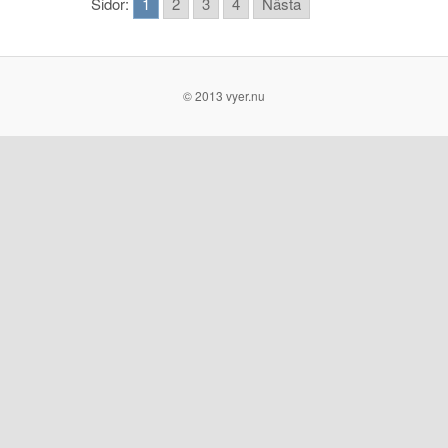
Sidor:
1
2
3
4
Nästa
© 2013 vyer.nu