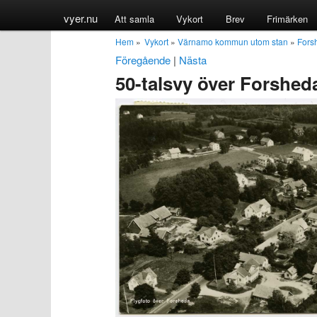
vyer.nu
Att samla
Vykort
Brev
Frimärken
Hem
»
Vykort
»
Värnamo kommun utom stan
»
Fors
Föregående
|
Nästa
50-talsvy över Forshed