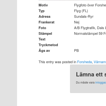
Motiv
Flygfoto över Forsh
Typ
Flyg (FL)
Adress
Sundals-Ryr
Frankerat
Nej
Foto
A/B Flygtrafik, Dal
Stämpel
Normalstämpel 59 
Text
Tryckmetod
Ägs av
PB
This entry was posted in
Forsheda
,
Värnam
Lämna ett 
Du måste vara
inlogga