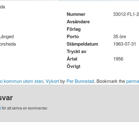
eda
Nummer
33012-FL1-
Avsändare
Förlag
s Långed
Porto
35 öre
Forsheda
Stämpeldatum
1963-07-31
Tryckt av
Årtal
1956
Övrigt
o kommun utom stan
,
Vykort
by
Per Bunnstad
. Bookmark the
perma
svar
d
för att skriva en kommentar.