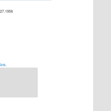
227.1956
link
.