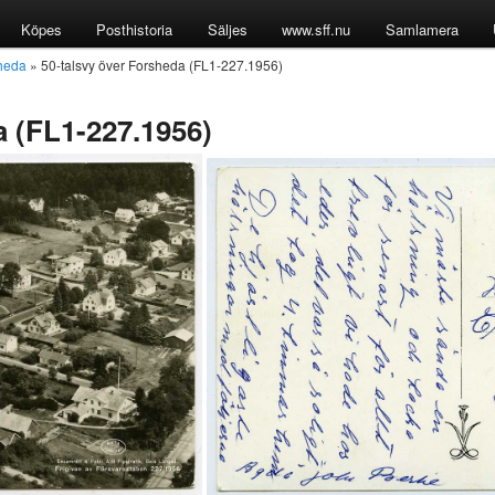
Köpes
Posthistoria
Säljes
www.sff.nu
Samlamera
heda
» 50-talsvy över Forsheda (FL1-227.1956)
a (FL1-227.1956)