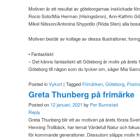
Motiven är ett resultat av göteborgarnas inskickade fö
Rocio Soto/Mia Herman (Hisingsbron), Ann-Kathrin Gör
Mikel Nilsson/Antonina Shypotilo (Röda Sten) alla bosa
Motiven består av kollage av dessa illustrationer, for
• Fantastiskt
– Det känns fantastiskt att Göteborg är motiv på årets förs
Göteborg till någon som du tycker om, säger Mia Samu
Posted in
Vykort
|
Tagged
Frimärken
,
Göteborg
,
Postn
Greta Thunberg på frimärke
Posted on
12 januari, 2021
by
Per Bunnstad
Reply
Greta Thunberg blir ett av motiven på årets första Sve
Henning Trollbäck, har temat Värdefull Natur och fokus
för kommande generationer. Dessutom släpps motiv från