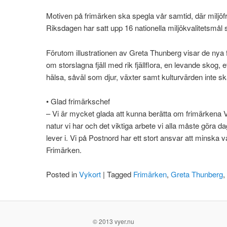
Motiven på frimärken ska spegla vår samtid, där miljöf
Riksdagen har satt upp 16 nationella miljökvalitetsmål s
Förutom illustrationen av Greta Thunberg visar de nya 
om storslagna fjäll med rik fjällflora, en levande skog, e
hälsa, såväl som djur, växter samt kulturvärden inte s
• Glad frimärkschef
– Vi är mycket glada att kunna berätta om frimärkena Vär
natur vi har och det viktiga arbete vi alla måste göra dag
lever i. Vi på Postnord har ett stort ansvar att minska 
Frimärken.
Posted in
Vykort
|
Tagged
Frimärken
,
Greta Thunberg
,
© 2013 vyer.nu