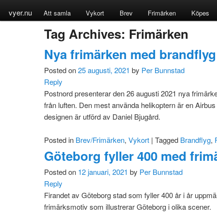
vyer.nu
Att samla
Vykort
Brev
Frimärken
Köpes
Tag Archives:
Frimärken
Nya frimärken med brandflyg
Posted on
25 augusti, 2021
by
Per Bunnstad
Reply
Postnord presenterar den 26 augusti 2021 nya frimär
från luften. Den mest använda helikoptern är en Airbus 
designen är utförd av Daniel Bjugård.
Posted in
Brev/Frimärken
,
Vykort
|
Tagged
Brandflyg
,
Göteborg fyller 400 med frim
Posted on
12 januari, 2021
by
Per Bunnstad
Reply
Firandet av Göteborg stad som fyller 400 år i år upp
frimärksmotiv som illustrerar Göteborg i olika scener.