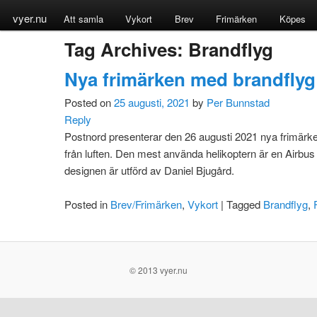
vyer.nu
Att samla
Vykort
Brev
Frimärken
Köpes
Tag Archives:
Brandflyg
Nya frimärken med brandflyg
Posted on
25 augusti, 2021
by
Per Bunnstad
Reply
Postnord presenterar den 26 augusti 2021 nya frimär
från luften. Den mest använda helikoptern är en Airbus 
designen är utförd av Daniel Bjugård.
Posted in
Brev/Frimärken
,
Vykort
|
Tagged
Brandflyg
,
© 2013 vyer.nu