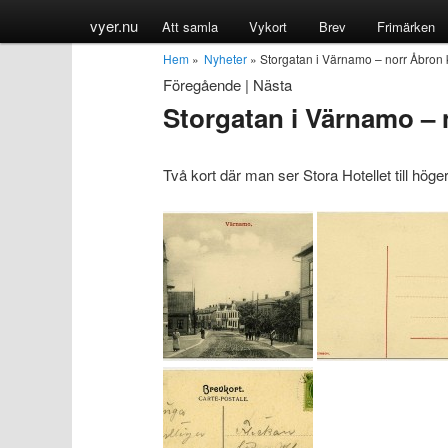
vyer.nu
Att samla
Vykort
Brev
Frimärken
Hem
»
Nyheter
» Storgatan i Värnamo – norr Åbron 
Föregående
|
Nästa
Storgatan i Värnamo – 
Två kort där man ser Stora Hotellet till höger