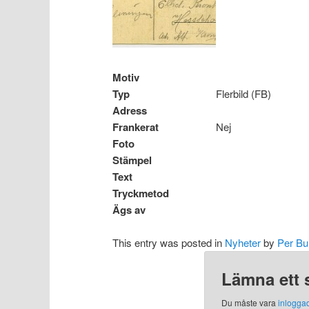
Motiv
Typ
Flerbild (FB)
Adress
Frankerat
Nej
Foto
Stämpel
Text
Tryckmetod
Ägs av
This entry was posted in
Nyheter
by
Per Bu
Lämna ett 
Du måste vara
inlogga