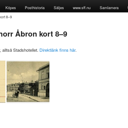
Köpes
Posthistoria
Säljes
www.sff.nu
Samlamera
kort 8–9
norr Åbron kort 8–9
, alltså Stadshotellet.
Direktlänk finns här
.