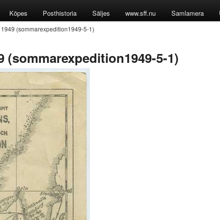
Köpes
Posthistoria
Säljes
www.sff.nu
Samlamera
 1949 (sommarexpedition1949-5-1)
 (sommarexpedition1949-5-1)