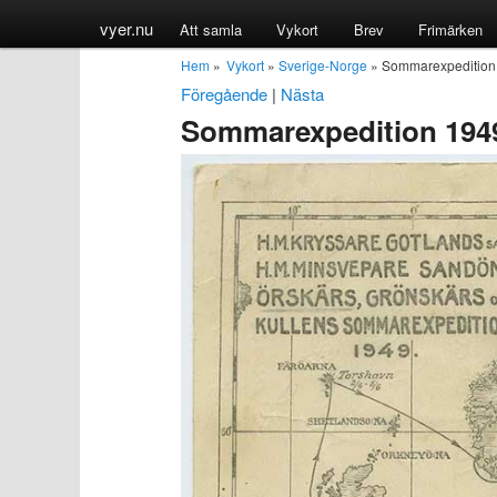
vyer.nu
Att samla
Vykort
Brev
Frimärken
Hem
»
Vykort
»
Sverige-Norge
» Sommarexpedition
Föregående
|
Nästa
Sommarexpedition 1949