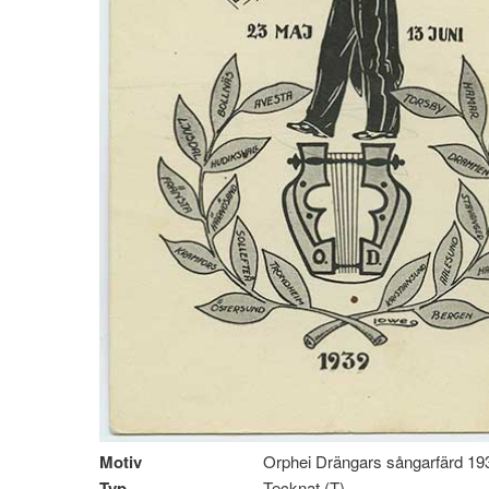
Motiv
Orphei Drängars sångarfärd 1
Typ
Tecknat (T)