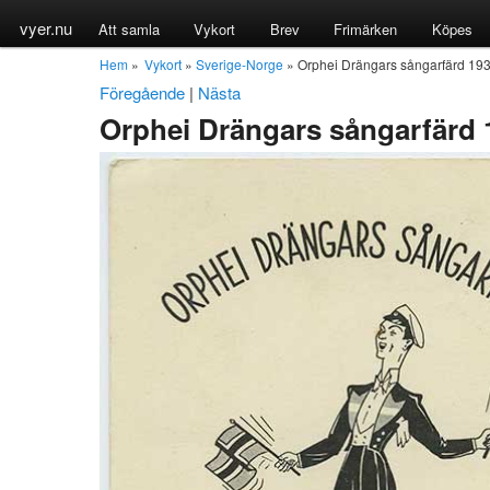
vyer.nu
Att samla
Vykort
Brev
Frimärken
Köpes
Hem
»
Vykort
»
Sverige-Norge
» Orphei Drängars sångarfärd 193
Föregående
|
Nästa
Orphei Drängars sångarfärd 1