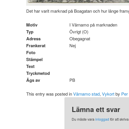
Det har varit marknad på Boagatan och hur länge fram
Motiv
I Värnamo på marknaden
Typ
Övrigt (O)
Adress
Obegagnat
Frankerat
Nej
Foto
Stämpel
Text
Tryckmetod
Ägs av
PB
This entry was posted in
Värnamo stad
,
Vykort
by
Per
Lämna ett svar
Du måste vara
inloggad
för att skri