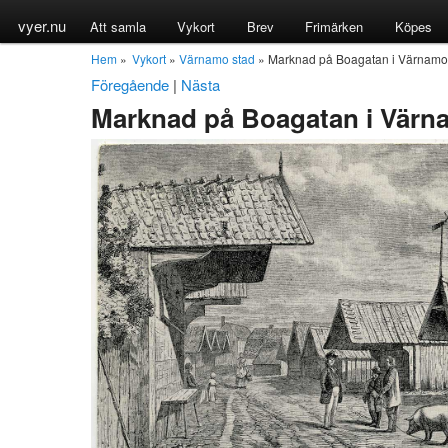
vyer.nu
Att samla
Vykort
Brev
Frimärken
Köpes
Hem
»
Vykort
»
Värnamo stad
» Marknad på Boagatan i Värnamo
Föregående
|
Nästa
Marknad på Boagatan i Värn