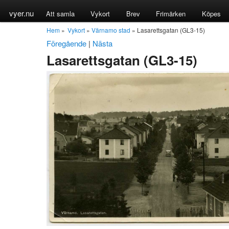
vyer.nu
Att samla
Vykort
Brev
Frimärken
Köpes
Hem
»
Vykort
»
Värnamo stad
» Lasarettsgatan (GL3-15)
Föregående
|
Nästa
Lasarettsgatan (GL3-15)