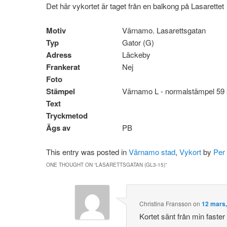
Det här vykortet är taget från en balkong på Lasarettet
Motiv
Värnamo. Lasarettsgatan
Typ
Gator (G)
Adress
Läckeby
Frankerat
Nej
Foto
Stämpel
Värnamo L - normalstämpel 59 
Text
Tryckmetod
Ägs av
PB
This entry was posted in
Värnamo stad
,
Vykort
by
Per
ONE THOUGHT ON “
LASARETTSGATAN (GL3-15)
”
Christina Fransson
on
12 mars,
Kortet sänt från min faste