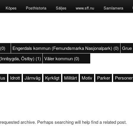
Köpes
Posthistoria
Säljes
www.sff.nu
Samlamera
(0)
Engerdals kommun (Femundsmarka Nasjonalpark) (0)
Grue
(Innbygda, Östby) (1)
Våler kommun (0)
us
Idrott
Järnväg
Kyrkligt
Militärt
Motiv
Parker
Personer
 requested archive. Perhaps searching will help find a related post.