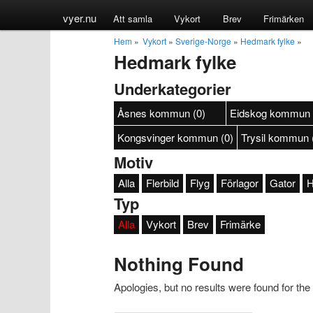
vyer.nu
Att samla
Vykort
Brev
Frimärken
Hem
»
Vykort
»
Sverige-Norge
»
Hedmark fylke
»
Hedmark fylke
Underkategorier
Åsnes kommun (0)
Eidskog kommun 
Kongsvinger kommun (0)
Trysil kommun 
Motiv
Alla
Flerbild
Flyg
Förlagor
Gator
H
Typ
Alla
Vykort
Brev
Frimärke
Nothing Found
Apologies, but no results were found for the