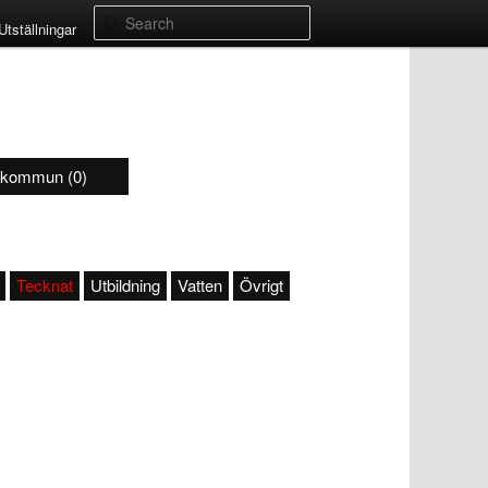
Search
Utställningar
 kommun (0)
Tecknat
Utbildning
Vatten
Övrigt