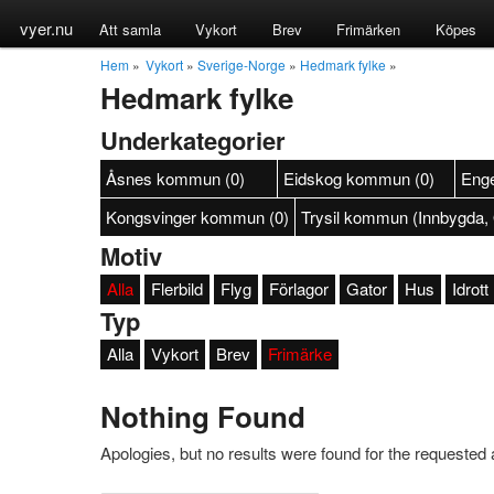
vyer.nu
Att samla
Vykort
Brev
Frimärken
Köpes
Hem
»
Vykort
»
Sverige-Norge
»
Hedmark fylke
»
Hedmark fylke
Underkategorier
Åsnes kommun (0)
Eidskog kommun (0)
Enge
Kongsvinger kommun (0)
Trysil kommun (Innbygda, 
Motiv
Alla
Flerbild
Flyg
Förlagor
Gator
Hus
Idrott
Typ
Alla
Vykort
Brev
Frimärke
Nothing Found
Apologies, but no results were found for the requested a