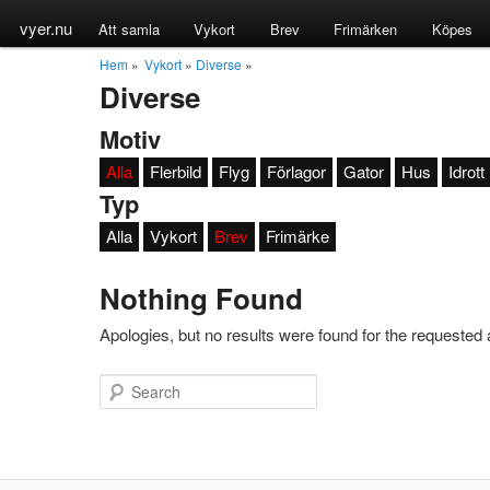
vyer.nu
Att samla
Vykort
Brev
Frimärken
Köpes
Hem
»
Vykort
»
Diverse
»
Diverse
Motiv
Alla
Flerbild
Flyg
Förlagor
Gator
Hus
Idrott
Typ
Alla
Vykort
Brev
Frimärke
Nothing Found
Apologies, but no results were found for the requested a
Search