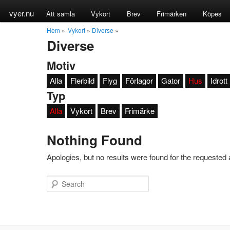
vyer.nu
Att samla
Vykort
Brev
Frimärken
Köpes
Hem
»
Vykort
»
Diverse
»
Diverse
Motiv
Alla
Flerbild
Flyg
Förlagor
Gator
Hus
Idrott
Typ
Alla
Vykort
Brev
Frimärke
Nothing Found
Apologies, but no results were found for the requested a
Search