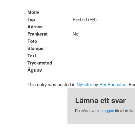
Motiv
Typ
Flerbild (FB)
Adress
Frankerat
Nej
Foto
Stämpel
Text
Tryckmetod
Ägs av
This entry was posted in
Nyheter
by
Per Bunnstad
. B
Lämna ett svar
Du måste vara
inloggad
för att skri