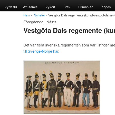
vyer.nu
Att samla
Vykort
Brev
Frimärken
Köpes
Hem
»
Nyheter
» Vestgöta Dals regemente (kungl-vestgot-dalss-
Föregående
|
Nästa
Vestgöta Dals regemente (ku
Det var flera svenska regementen som var i strider m
till Sverige-Norge här
.