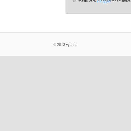
Du måste vara
inloggad
för att skri
© 2013 vyer.nu