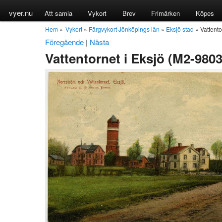
vyer.nu
Att samla
Vykort
Brev
Frimärken
Köpes
Hem
»
Vykort
»
Färgvykort Jönköpings län
»
Eksjö stad
» Vattento
Föregående
|
Nästa
Vattentornet i Eksjö (M2-9803