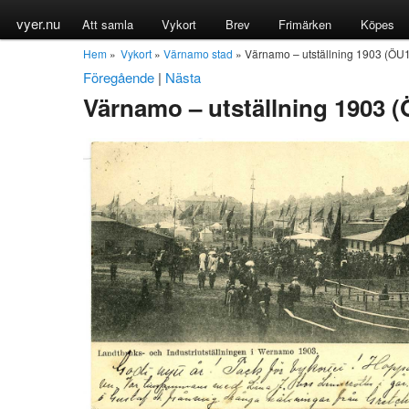
vyer.nu
Att samla
Vykort
Brev
Frimärken
Köpes
Hem
»
Vykort
»
Värnamo stad
» Värnamo – utställning 1903 (ÖU1
Föregående
|
Nästa
Värnamo – utställning 1903 (