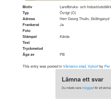
Motiv
Landtbruks- och Industriutstäl
Typ
Övrigt (O)
Adress
Herr Georg Thulin, Skillingaryd
Frankerat
Ja
Foto
Stämpel
Kärda
Text
Tryckmetod
Ägs av
PB
This entry was posted in
Värnamo stad
,
Vykort
by
Per
Lämna ett svar
Du måste vara
inloggad
för att skri