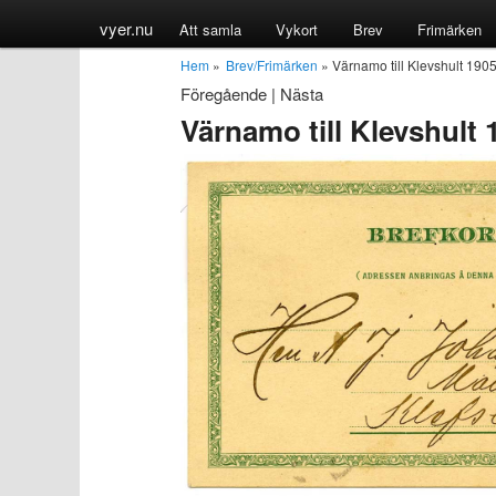
vyer.nu
Att samla
Vykort
Brev
Frimärken
Hem
»
Brev/Frimärken
» Värnamo till Klevshult 190
Föregående
|
Nästa
Värnamo till Klevshult