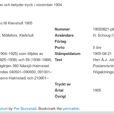
an och betyder tryck i november 1904
o till Klevshult 1905
Nummer
19050821-pl
 Möllefors, Klefshult
Avsändare
H. Schoug 
Förlag
Porto
5 öre
904–1925) som följdes av
Stämpeldatum
1905-08-21
925–1936) och 59 (1936–1968).
Text
Herr A.J. Joh
åglinjen 360 Nässjö-Halmstad.
Postanvisnin
ändes 040501–090930, 091001–
Högaktningsf
namo-Halmstad) och 210601–
Tryckt av
Årtal
1905
Övrigt
ykort
by
Per Bunnstad
. Bookmark the
permalink
.