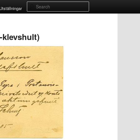
Search
Utställningar
-klevshult)