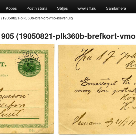
Köpes
Posthistoria
Säljes
www.sff.nu
Samlamera
5 (19050821-plk360b-brefkort-vmo-klevshult)
 1905 (19050821-plk360b-brefkort-vmo