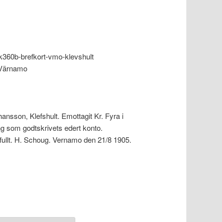
k360b-brefkort-vmo-klevshult
(Värnamo
ansson, Klefshult. Emottagit Kr. Fyra i
g som godtskrivets edert konto.
ullt. H. Schoug. Vernamo den 21/8 1905.