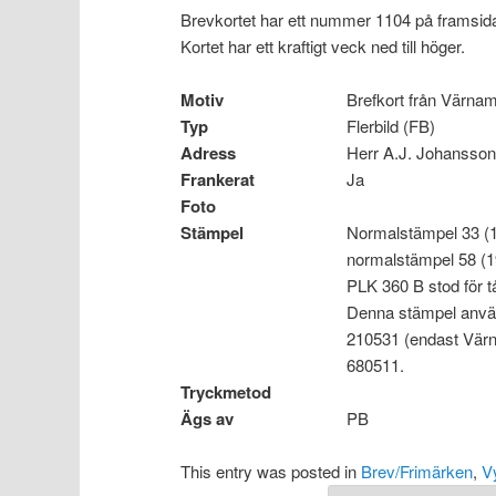
Brevkortet har ett nummer 1104 på framsid
Kortet har ett kraftigt veck ned till höger.
Motiv
Brefkort från Värnam
Typ
Flerbild (FB)
Adress
Herr A.J. Johansson,
Frankerat
Ja
Foto
Stämpel
Normalstämpel 33 (1
normalstämpel 58 (1
PLK 360 B stod för t
Denna stämpel anv
210531 (endast Vär
680511.
Tryckmetod
Ägs av
PB
This entry was posted in
Brev/Frimärken
,
V