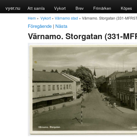
vyer.nu
Att samla
Vykort
Brev
Frimärken
Köpes
Hem
»
Vykort
»
Värnamo stad
» Värnamo. Storgatan (331-MFRS
Föregående
|
Nästa
Värnamo. Storgatan (331-M