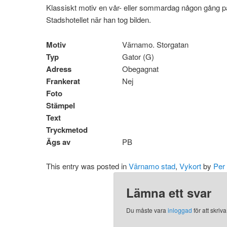
Klassiskt motiv en vår- eller sommardag någon gång på 
Stadshotellet när han tog bilden.
Motiv
Värnamo. Storgatan
Typ
Gator (G)
Adress
Obegagnat
Frankerat
Nej
Foto
Stämpel
Text
Tryckmetod
Ägs av
PB
This entry was posted in
Värnamo stad
,
Vykort
by
Per
Lämna ett svar
Du måste vara
inloggad
för att skri