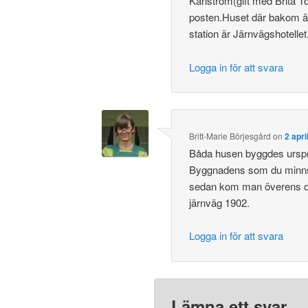
Karlström(gift med Brita 
posten.Huset där bakom är 
station är Järnvägshotelle
Logga in för att svara
Britt-Marie Börjesgård
on
2 apri
Båda husen byggdes ursprun
Byggnadens som du minns
sedan kom man överens om
järnväg 1902.
Logga in för att svara
Lämna ett svar