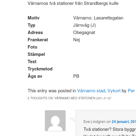
Värnamos två stationer från Strandbergs kulle
Motiv
Värnamo. Lasarettsgatan
Typ
Järnväg (J)
Adress
Obegagnat
Frankerat
Nej
Foto
Stämpel
Text
Tryckmetod
Ägs av
PB
This entry was posted in
Värnamo stad
,
Vykort
by
Per
2 THOUGHTS ON “
VÄRNAMO MED STATIONEN (331-J1-3)
”
Eva Lindgren
on
24 januari, 20
Två stationer? Stora byggnad