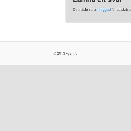
Du måste vara
inloggad
för att skri
© 2013 vyer.nu