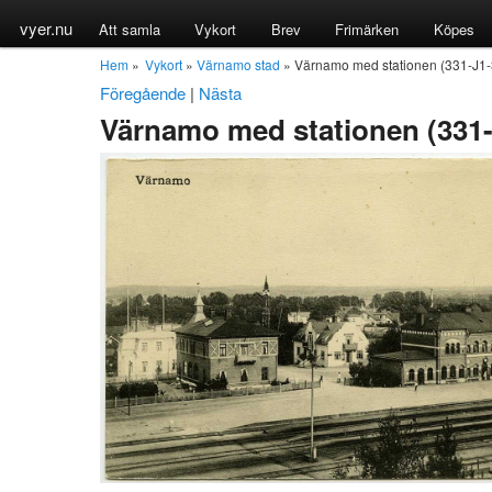
vyer.nu
Att samla
Vykort
Brev
Frimärken
Köpes
Hem
»
Vykort
»
Värnamo stad
» Värnamo med stationen (331-J1-
Föregående
|
Nästa
Värnamo med stationen (331-