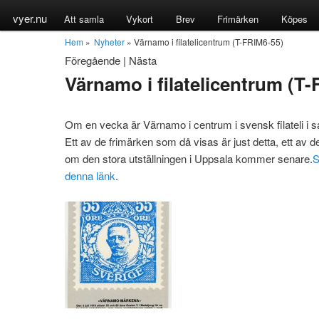
vyer.nu
Att samla
Vykort
Brev
Frimärken
Köpes
Hem
»
Nyheter
» Värnamo i filatelicentrum (T-FRIM6-55)
Föregående
|
Nästa
Värnamo i filatelicentrum (T
Om en vecka är Värnamo i centrum i svensk filateli i 
Ett av de frimärken som då visas är just detta, ett a
om den stora utställningen i Uppsala kommer senare.
S
denna länk
.