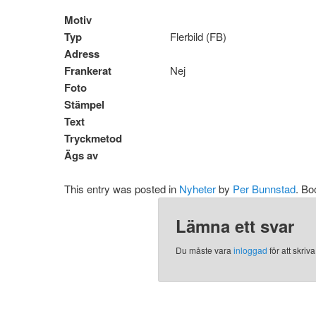
Motiv
Typ
Flerbild (FB)
Adress
Frankerat
Nej
Foto
Stämpel
Text
Tryckmetod
Ägs av
This entry was posted in
Nyheter
by
Per Bunnstad
. B
Lämna ett svar
Du måste vara
inloggad
för att skri