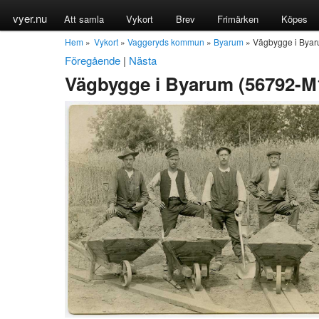
vyer.nu
Att samla
Vykort
Brev
Frimärken
Köpes
Hem
»
Vykort
»
Vaggeryds kommun
»
Byarum
» Vägbygge i Byar
Föregående
|
Nästa
Vägbygge i Byarum (56792-M