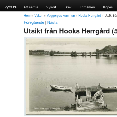
vyer.nu
Att samla
Vykort
Brev
Frimärken
Köpes
Hem
»
Vykort
»
Vaggeryds kommun
»
Hooks Herrgård
» Utsikt f
Föregående
|
Nästa
Utsikt från Hooks Herrgård (