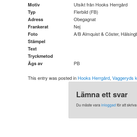
Motiv
Utsikt från Hooks Herrgård
Typ
Flerbild (FB)
Adress
Obegagnat
Frankerat
Nej
Foto
A/B Almquist & Cöster, Hälsin
Stämpel
Text
Tryckmetod
Ägs av
PB
This entry was posted in
Hooks Herrgård
,
Vaggeryds
Lämna ett svar
Du måste vara
inloggad
för att skri