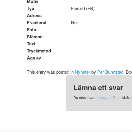
Motiv
Typ
Flerbild (FB)
Adress
Frankerat
Nej
Foto
Stämpel
Text
Tryckmetod
Ägs av
This entry was posted in
Nyheter
by
Per Bunnstad
. B
Lämna ett svar
Du måste vara
inloggad
för att skri