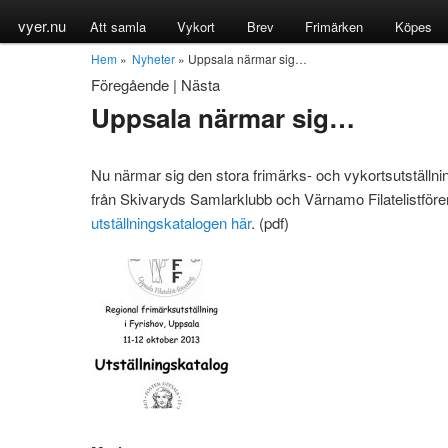
vyer.nu
Att samla
Vykort
Brev
Frimärken
Köpes
Hem
»
Nyheter
» Uppsala närmar sig…
Föregående
|
Nästa
Uppsala närmar sig…
Nu närmar sig den stora frimärks- och vykortsutställni
från Skivaryds Samlarklubb och Värnamo Filatelistför
utställningskatalogen här
. (pdf)