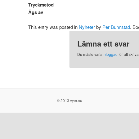
Tryckmetod
Ägs av
This entry was posted in
Nyheter
by
Per Bunnstad
. B
Lämna ett svar
Du måste vara
inloggad
för att skri
© 2013 vyer.nu