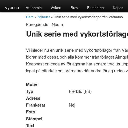
vyer.nu
Att samla
Vykort
Brev
Frimärken
Köpes
Hem
»
Nyheter
» Unik serie med vykortsförlagor från Värnamo
Föregående
|
Nästa
Unik serie med vykortsförla
Vi inleder nu en unik serie med vykortsförlagor från 
bidrar med dessa och alla kommer från förlaget Almquis
Knappast en enda av förlagorna har senare tryckts upp
legat på efterkälken i Värnamo där andra förlag redan v
Motiv
Typ
Flerbild (FB)
Adress
Frankerat
Nej
Foto
Stämpel
Text