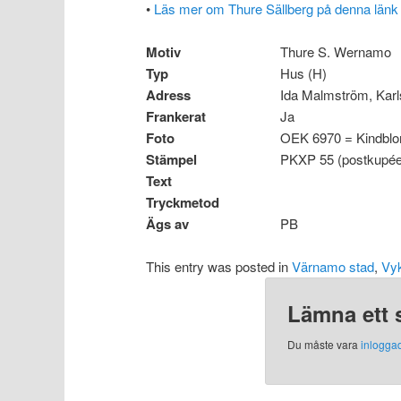
•
Läs mer om Thure Sällberg på denna länk
Motiv
Thure S. Wernamo
Typ
Hus (H)
Adress
Ida Malmström, Kar
Frankerat
Ja
Foto
OEK 6970 = Kindbl
Stämpel
PKXP 55 (postkupéex
Text
Tryckmetod
Ägs av
PB
This entry was posted in
Värnamo stad
,
Vyk
Lämna ett 
Du måste vara
inlogga