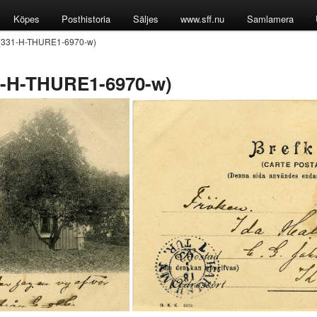
Köpes
Posthistoria
Säljes
www.sff.nu
Samlamera
 (331-H-THURE1-6970-w)
1-H-THURE1-6970-w)