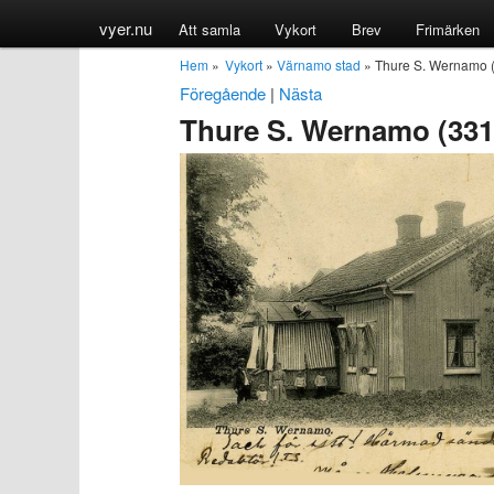
vyer.nu
Att samla
Vykort
Brev
Frimärken
Hem
»
Vykort
»
Värnamo stad
» Thure S. Wernamo
Föregående
|
Nästa
Thure S. Wernamo (33