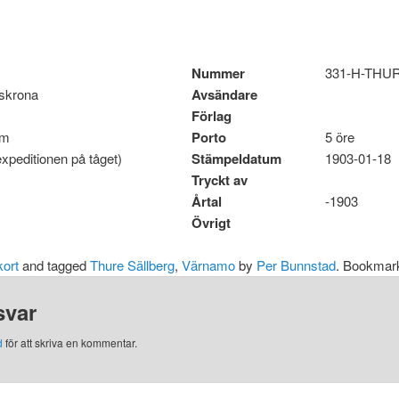
Nummer
331-H-THU
lskrona
Avsändare
Förlag
om
Porto
5 öre
peditionen på tåget)
Stämpeldatum
1903-01-18
Tryckt av
Årtal
-1903
Övrigt
ort
and tagged
Thure Sällberg
,
Värnamo
by
Per Bunnstad
. Bookmar
svar
d
för att skriva en kommentar.