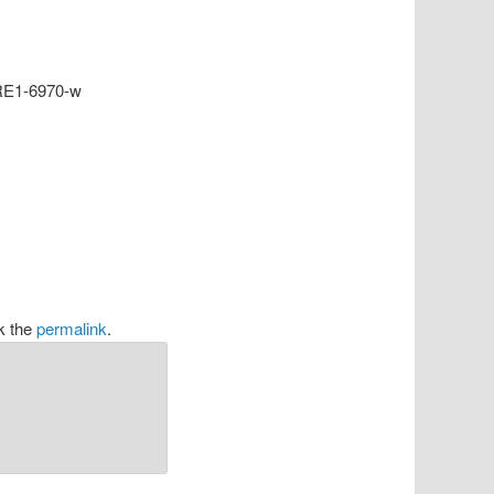
RE1-6970-w
k the
permalink
.