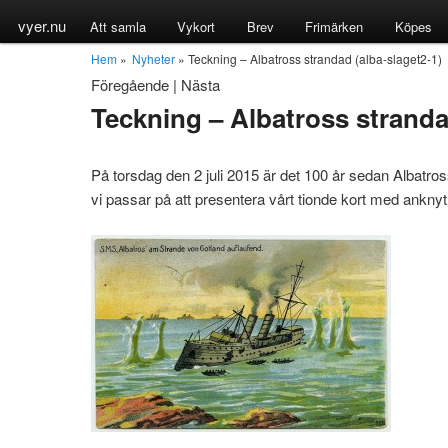
vyer.nu
Att samla
Vykort
Brev
Frimärken
Köpes
Hem
»
Nyheter
» Teckning – Albatross strandad (alba-slaget2-1)
Föregående
|
Nästa
Teckning – Albatross stranda
På torsdag den 2 juli 2015 är det 100 år sedan Albatro
vi passar på att presentera vårt tionde kort med anknytn