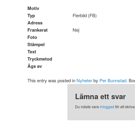
Motiv
Typ
Flerbild (FB)
Adress
Frankerat
Nej
Foto
Stämpel
Text
Tryckmetod
Ägs av
This entry was posted in
Nyheter
by
Per Bunnstad
. B
Lämna ett svar
Du måste vara
inloggad
för att skri