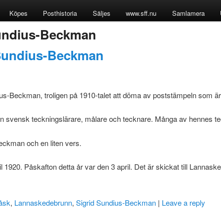
Köpes
Posthistoria
Säljes
www.sff.nu
Samlamera
Sundius-Beckman
 Sundius-Beckman
us-Beckman, troligen på 1910-talet att döma av poststämpeln som är
svensk teckningslärare, målare och tecknare. Många av hennes teckni
eckman och en liten vers.
1920. Påskafton detta år var den 3 april. Det är skickat till Lannask
åsk
,
Lannaskedebrunn
,
Sigrid Sundius-Beckman
|
Leave a reply