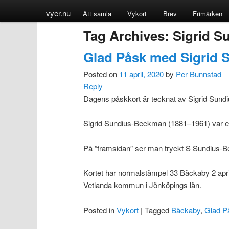
vyer.nu
Att samla
Vykort
Brev
Frimärken
Tag Archives:
Sigrid 
Glad Påsk med Sigrid
Posted on
11 april, 2020
by
Per Bunnstad
Reply
Dagens påskkort är tecknat av Sigrid Sundi
Sigrid Sundius-Beckman (1881–1961) var en 
På ”framsidan” ser man tryckt S Sundius-B
Kortet har normalstämpel 33 Bäckaby 2 april 
Vetlanda kommun i Jönköpings län.
Posted in
Vykort
|
Tagged
Bäckaby
,
Glad P