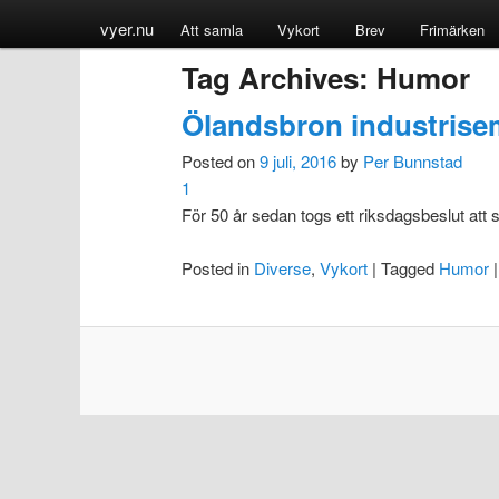
vyer.nu
Att samla
Vykort
Brev
Frimärken
Tag Archives:
Humor
Ölandsbron industrise
Posted on
9 juli, 2016
by
Per Bunnstad
1
För 50 år sedan togs ett riksdagsbeslut at
Posted in
Diverse
,
Vykort
|
Tagged
Humor