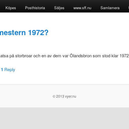
Köpes
Posthistoria
Säljes
www.sff.nu
Samlamera
mestern 1972?
t satsa på storbroar och en av dem var Ölandsbron som stod klar 1972
|
1
Reply
© 2013 vyer.nu