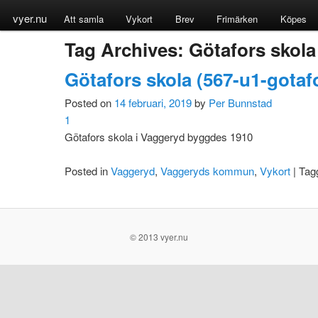
vyer.nu
Att samla
Vykort
Brev
Frimärken
Köpes
Tag Archives:
Götafors skola
Götafors skola (567-u1-gotaf
Posted on
14 februari, 2019
by
Per Bunnstad
1
Götafors skola i Vaggeryd byggdes 1910
Posted in
Vaggeryd
,
Vaggeryds kommun
,
Vykort
|
Tag
© 2013 vyer.nu