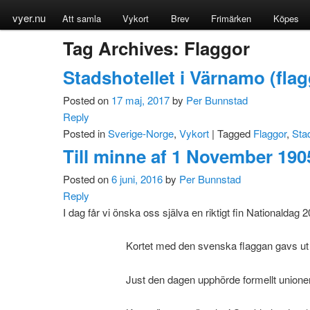
vyer.nu
Att samla
Vykort
Brev
Frimärken
Köpes
Tag Archives:
Flaggor
Stadshotellet i Värnamo (flag
Posted on
17 maj, 2017
by
Per Bunnstad
Reply
Posted in
Sverige-Norge
,
Vykort
|
Tagged
Flaggor
,
Stad
Till minne af 1 November 190
Posted on
6 juni, 2016
by
Per Bunnstad
Reply
I dag får vi önska oss själva en riktigt fin Nationaldag
Kortet med den svenska flaggan gavs ut 
Just den dagen upphörde formellt unione