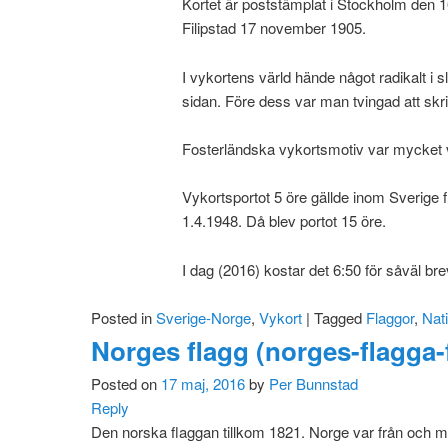
Kortet är poststämplat i Stockholm den 
Filipstad 17 november 1905.
I vykortens värld hände något radikalt i s
sidan. Före dess var man tvingad att skr
Fosterländska vykortsmotiv var mycket v
Vykortsportot 5 öre gällde inom Sverige fr
1.4.1948. Då blev portot 15 öre.
I dag (2016) kostar det 6:50 för såväl br
Posted in
Sverige-Norge
,
Vykort
|
Tagged
Flaggor
,
Nat
Norges flagg (norges-flagga-f
Posted on
17 maj, 2016
by
Per Bunnstad
Reply
Den norska flaggan tillkom 1821. Norge var från och m