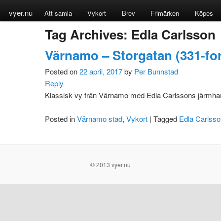
vyer.nu
Att samla
Vykort
Brev
Frimärken
Köpes
Tag Archives:
Edla Carlsson
Värnamo – Storgatan (331-fo
Posted on
22 april, 2017
by
Per Bunnstad
Reply
Klassisk vy från Värnamo med Edla Carlssons järmhande
Posted in
Värnamo stad
,
Vykort
|
Tagged
Edla Carlsso
© 2013 vyer.nu